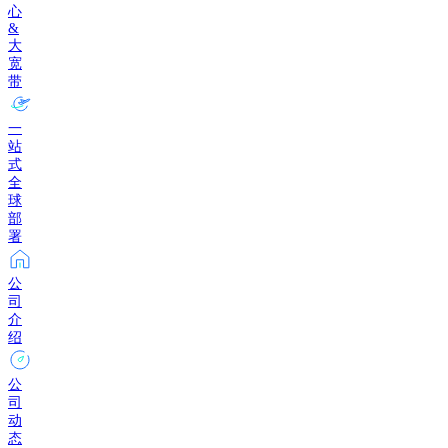
心
&
大
宽
带
一
站
式
全
球
部
署
公
司
介
绍
公
司
动
态