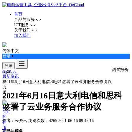
首页
产品与服务
ICT服务
关于我们
加入我们
简体中文
登录
登录
测试报价
ARM
Ogcloud
云
最新资讯
算
2021年6月16日意大利电信和思科签署了云业务服务合作协议
力
服
2021年6月16日意大利电信和思科
务
签署了云业务服务合作协议
SOC
阵
作者：云资讯
浏览次数：4265
2021-06-16 09:45:16
列
服
产品与服务