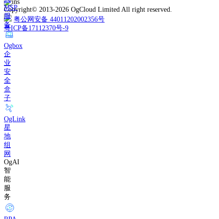
MSP
Copyright© 2013-2026 OgCloud Limited All right reserved.
服
粤公网安备 44011202002356号
务
粤ICP备17112370号-9
Ogbox
企
业
安
全
盒
子
OgLink
星
地
组
网
OgAI
智
能
服
务