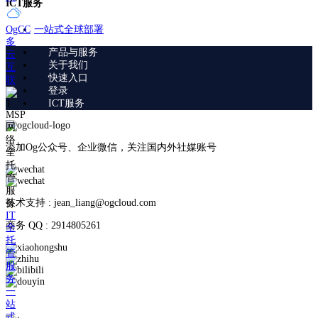
ICT服务
一站式全球部署
OgCC
多
产品与服务
云
关于我们
互
快速入口
联
登录
ICT服务
MSP
网
络
添加Og公众号、企业微信，关注国内外社媒账号
全
托
管
服
技术支持 : jean_liang@ogcloud.com
务
IT
商务 QQ : 2914805261
全
托
管
服
务
一
站
式