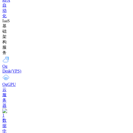
RPA
自
动
化
IaaS
基
础
架
构
服
务
Og
Desk(VPS)
OgGPU
云
服
务
器
数
据
中