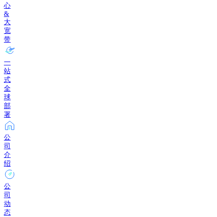
心
&
大
宽
带
一
站
式
全
球
部
署
公
司
介
绍
公
司
动
态