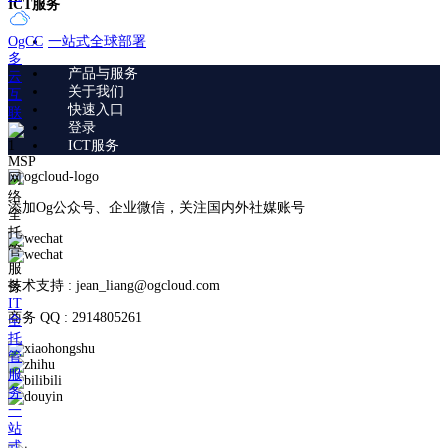
ICT服务
一站式全球部署
OgCC
多
产品与服务
云
关于我们
互
快速入口
联
登录
ICT服务
MSP
网
络
添加Og公众号、企业微信，关注国内外社媒账号
全
托
管
服
技术支持 : jean_liang@ogcloud.com
务
IT
商务 QQ : 2914805261
全
托
管
服
务
一
站
式