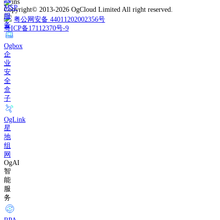
MSP
Copyright© 2013-2026 OgCloud Limited All right reserved.
服
粤公网安备 44011202002356号
务
粤ICP备17112370号-9
Ogbox
企
业
安
全
盒
子
OgLink
星
地
组
网
OgAI
智
能
服
务