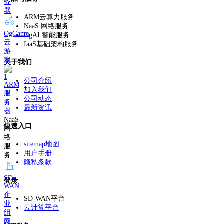
务
器
ARM云算力服务
NaaS 网络服务
OgGame
OgAI 智能服务
云
IaaS基础架构服务
游
戏
关于我们
公司介绍
ARM
加入我们
服
公司动态
务
最新资讯
器
NaaS
快速入口
网
络
sitemap地图
服
用户手册
务
隐私条款
SD-
登录
WAN
企
SD-WAN平台
业
云计算平台
组
网