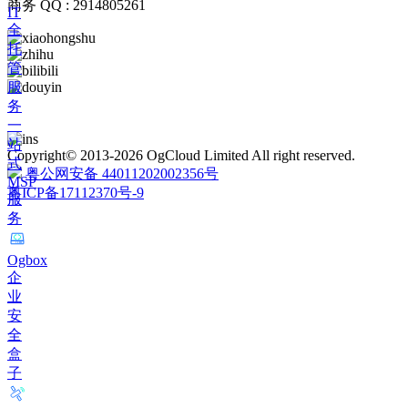
商务 QQ : 2914805261
IT
全
托
管
服
务
一
站
Copyright© 2013-2026 OgCloud Limited All right reserved.
式
粤公网安备 44011202002356号
MSP
粤ICP备17112370号-9
服
务
Ogbox
企
业
安
全
盒
子