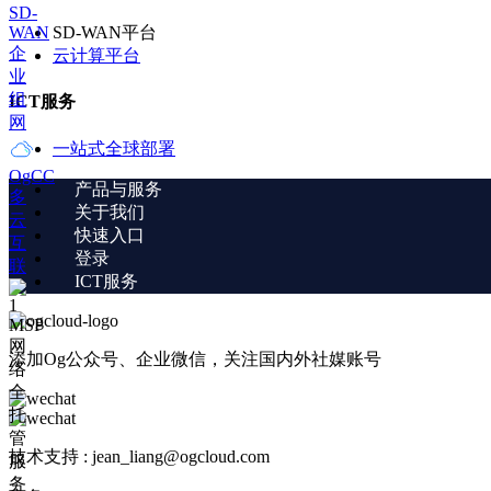
SD-
WAN
SD-WAN平台
企
云计算平台
业
组
ICT服务
网
一站式全球部署
OgCC
产品与服务
多
关于我们
云
快速入口
互
登录
联
ICT服务
MSP
网
添加Og公众号、企业微信，关注国内外社媒账号
络
全
托
管
技术支持 : jean_liang@ogcloud.com
服
务