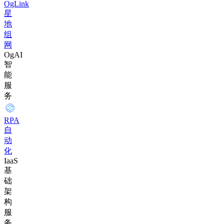
OgLink
星
地
组
网
OgAI
智
能
服
务
RPA
自
动
化
IaaS
基
础
架
构
服
务