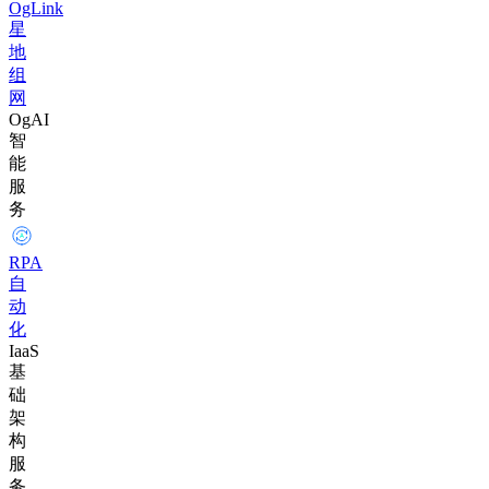
OgLink
星
地
组
网
OgAI
智
能
服
务
RPA
自
动
化
IaaS
基
础
架
构
服
务