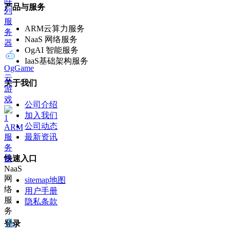
产品与服务
列
服
ARM云算力服务
务
NaaS 网络服务
器
OgAI 智能服务
IaaS基础架构服务
OgGame
云
关于我们
游
戏
公司介绍
加入我们
公司动态
ARM
最新资讯
服
务
器
快速入口
NaaS
网
sitemap地图
络
用户手册
服
隐私条款
务
登录