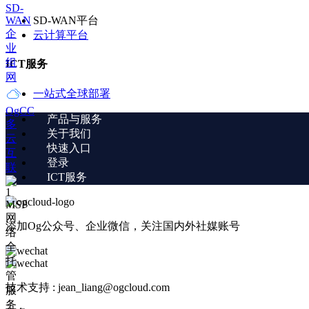
SD-
WAN
SD-WAN平台
企
云计算平台
业
组
ICT服务
网
一站式全球部署
OgCC
产品与服务
多
关于我们
云
快速入口
互
登录
联
ICT服务
MSP
网
添加Og公众号、企业微信，关注国内外社媒账号
络
全
托
管
技术支持 : jean_liang@ogcloud.com
服
务