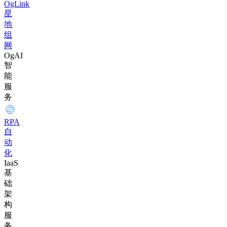
OgLink
星
地
组
网
OgAI
智
能
服
务
RPA
自
动
化
IaaS
基
础
架
构
服
务