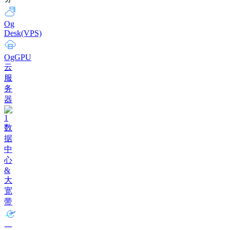
Og
Desk(VPS)
OgGPU
云
服
务
器
数
据
中
心
&
大
宽
带
一