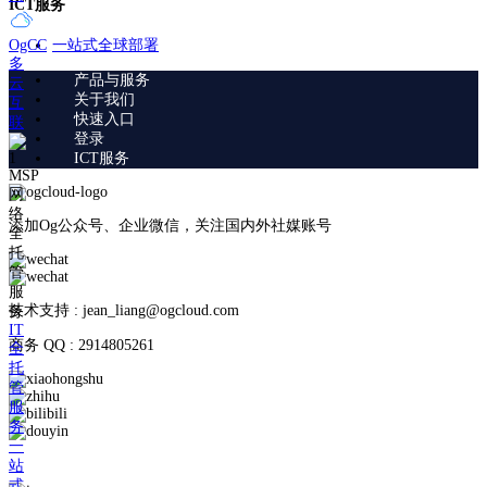
ICT服务
一站式全球部署
OgCC
多
产品与服务
云
关于我们
互
快速入口
联
登录
ICT服务
MSP
网
络
添加Og公众号、企业微信，关注国内外社媒账号
全
托
管
服
技术支持 : jean_liang@ogcloud.com
务
IT
商务 QQ : 2914805261
全
托
管
服
务
一
站
式