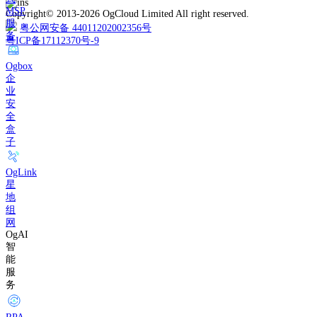
MSP
Copyright© 2013-2026 OgCloud Limited All right reserved.
服
粤公网安备 44011202002356号
务
粤ICP备17112370号-9
Ogbox
企
业
安
全
盒
子
OgLink
星
地
组
网
OgAI
智
能
服
务