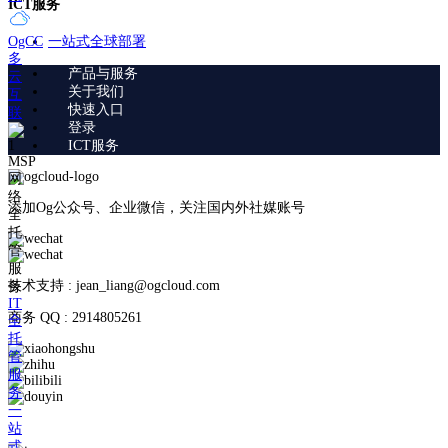
ICT服务
一站式全球部署
OgCC
多
产品与服务
云
关于我们
互
快速入口
联
登录
ICT服务
MSP
网
络
添加Og公众号、企业微信，关注国内外社媒账号
全
托
管
服
技术支持 : jean_liang@ogcloud.com
务
IT
商务 QQ : 2914805261
全
托
管
服
务
一
站
式