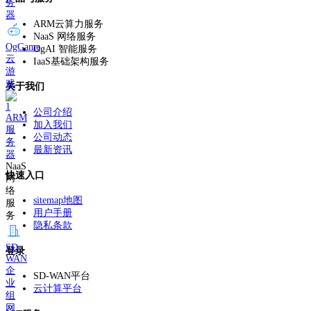
务
器
ARM云算力服务
NaaS 网络服务
OgGame
OgAI 智能服务
云
IaaS基础架构服务
游
戏
关于我们
公司介绍
ARM
加入我们
服
公司动态
务
最新资讯
器
NaaS
快速入口
网
络
sitemap地图
服
用户手册
务
隐私条款
SD-
登录
WAN
企
SD-WAN平台
业
云计算平台
组
网