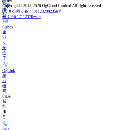
MSP
Copyright© 2013-2026 OgCloud Limited All right reserved.
服
粤公网安备 44011202002356号
务
粤ICP备17112370号-9
Ogbox
企
业
安
全
盒
子
OgLink
星
地
组
网
OgAI
智
能
服
务