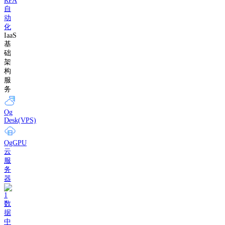
RPA
自
动
化
IaaS
基
础
架
构
服
务
Og
Desk(VPS)
OgGPU
云
服
务
器
数
据
中