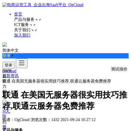
首页
产品与服务
ICT服务
关于我们
加入我们
简体中文
登录
登录
测试报价
ARM
Ogcloud
云
最新资讯
算
联通 在美国无服务器很实用技巧推荐,联通云服务器免费推荐
力
服
联通 在美国无服务器很实用技巧推
务
荐,联通云服务器免费推荐
SOC
阵
作者：OgCloud
浏览次数：1432
2021-09-24 16:27:12
列
服
产品与服务