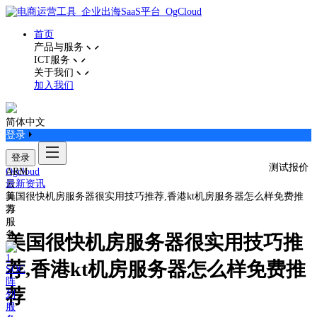
首页
产品与服务
ICT服务
关于我们
加入我们
简体中文
登录
登录
测试报价
ARM
Ogcloud
云
最新资讯
算
美国很快机房服务器很实用技巧推荐,香港kt机房服务器怎么样免费推
力
荐
服
务
美国很快机房服务器很实用技巧推
荐,香港kt机房服务器怎么样免费推
SOC
阵
荐
列
服