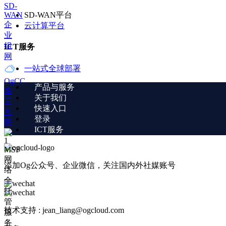
SD-
WAN
SD-WAN平台
企
云计算平台
业
组
ICT服务
网
一站式全球部署
OgCC
产品与服务
多
关于我们
云
快速入口
互
登录
联
ICT服务
MSP
网
添加Og公众号、企业微信，关注国内外社媒账号
络
全
托
管
技术支持 : jean_liang@ogcloud.com
服
务