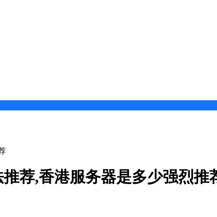
荐
推荐,香港服务器是多少强烈推