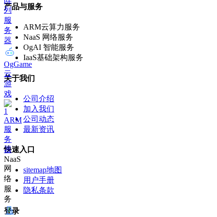
产品与服务
列
服
ARM云算力服务
务
NaaS 网络服务
器
OgAI 智能服务
IaaS基础架构服务
OgGame
云
关于我们
游
戏
公司介绍
加入我们
公司动态
ARM
最新资讯
服
务
器
快速入口
NaaS
网
sitemap地图
络
用户手册
服
隐私条款
务
登录