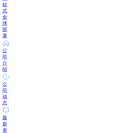
站
式
全
球
部
署
公
司
介
绍
公
司
动
态
最
新
资