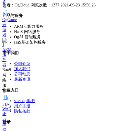
务
作者：OgCloud
浏览次数：1377
2021-09-23 15:56:26
器
产品与服务
OgGame
云
ARM云算力服务
游
NaaS 网络服务
戏
OgAI 智能服务
IaaS基础架构服务
ARM
关于我们
服
务
公司介绍
器
加入我们
NaaS
公司动态
网
最新资讯
络
服
快速入口
务
sitemap地图
SD-
用户手册
WAN
隐私条款
企
业
登录
组
网