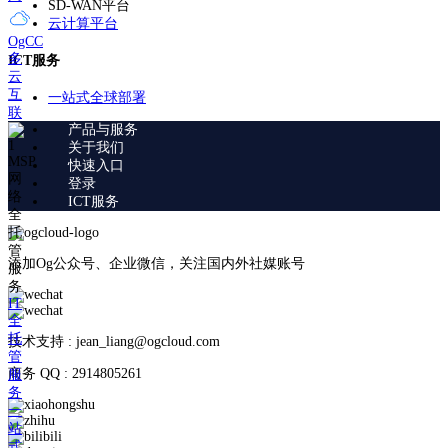
SD-WAN平台
云计算平台
OgCC
多
ICT服务
云
互
一站式全球部署
联
产品与服务
关于我们
MSP
快速入口
网
登录
络
ICT服务
全
托
管
添加Og公众号、企业微信，关注国内外社媒账号
服
务
IT
全
托
技术支持 : jean_liang@ogcloud.com
管
商务 QQ : 2914805261
服
务
一
站
式