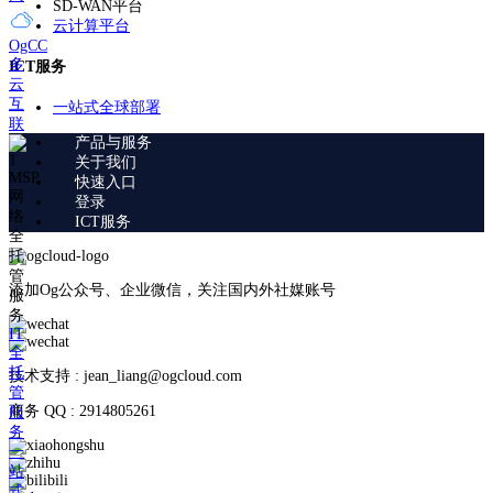
SD-WAN平台
云计算平台
OgCC
多
ICT服务
云
互
一站式全球部署
联
产品与服务
关于我们
MSP
快速入口
网
登录
络
ICT服务
全
托
管
添加Og公众号、企业微信，关注国内外社媒账号
服
务
IT
全
托
技术支持 : jean_liang@ogcloud.com
管
商务 QQ : 2914805261
服
务
一
站
式