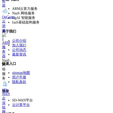
务
器
ARM云算力服务
NaaS 网络服务
OgGame
OgAI 智能服务
云
IaaS基础架构服务
游
戏
关于我们
公司介绍
ARM
加入我们
服
公司动态
务
最新资讯
器
NaaS
快速入口
网
络
sitemap地图
服
用户手册
务
隐私条款
SD-
登录
WAN
企
SD-WAN平台
业
云计算平台
组
网