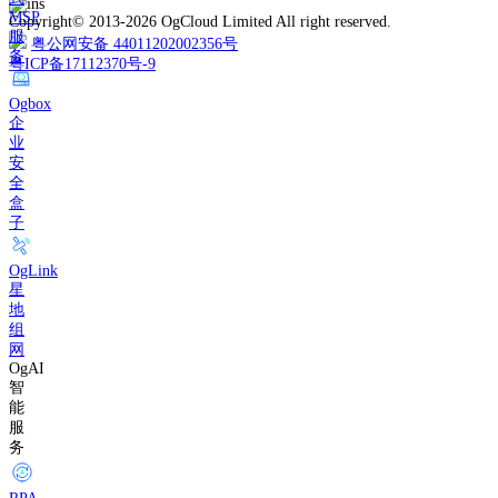
MSP
Copyright© 2013-2026 OgCloud Limited All right reserved.
服
粤公网安备 44011202002356号
务
粤ICP备17112370号-9
Ogbox
企
业
安
全
盒
子
OgLink
星
地
组
网
OgAI
智
能
服
务