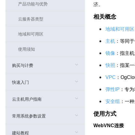
产品功能与优势
济。
相关概念
云服务器类型
地域和可用区
地域和可用区
主机
：等同于
使用须知
镜像
：指主机
快照
：指某一
购买与计费
VPC
：OgC
快速入门
弹性IP
：专为
云主机用户指南
安全组
：一种
使用方式
常用系统参数设置
WebVNC连接
建站教程